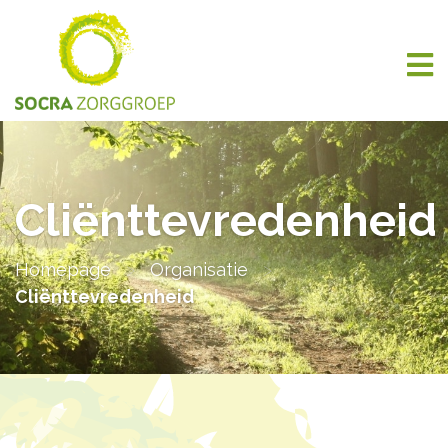
Cliënttevredenheid
Homepage
>
Organisatie
>
Cliënttevredenheid