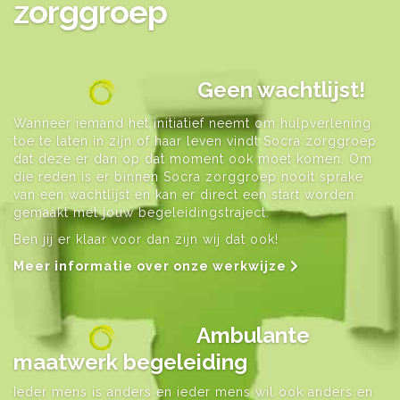
zorggroep
Geen wachtlijst!
Wanneer iemand het initiatief neemt om hulpverlening
toe te laten in zijn of haar leven vindt Socra zorggroep
dat deze er dan op dat moment ook moet komen. Om
die reden is er binnen Socra zorggroep nooit sprake
van een wachtlijst en kan er direct een start worden
gemaakt met jouw begeleidingstraject.
Ben jij er klaar voor dan zijn wij dat ook!
Meer informatie over onze werkwijze
Ambulante
maatwerk begeleiding
Ieder mens is anders en ieder mens wil ook anders en