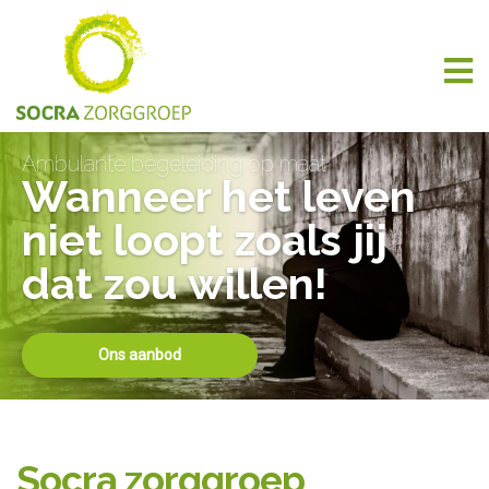
Ambulante begeleiding op maat
Wanneer het leven
niet loopt zoals jij
dat zou willen!
Ons aanbod
Socra zorggroep