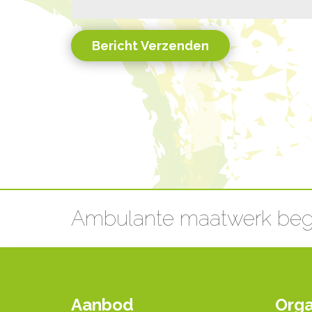
Ambulante maatwerk beg
Aanbod
Orga