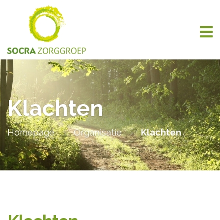
Klachten
Homepage
>
Organisatie
>
Klachten